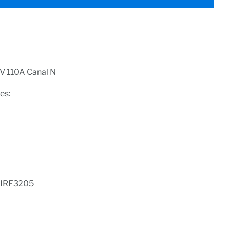
V 110A Canal N
es:
t IRF3205