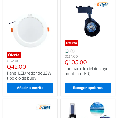
Oferta
Oferta
Precio
Q114.00
Precio
normal
Q52.00
Precio
Q105.00
normal
Precio
Q42.00
actual
Lampara de riel (incluye
actual
Panel LED redondo 12W
bombillo LED)
tipo ojo de buey
Añadir al carrito
Escoger opciones