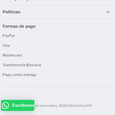
INICIO
Políticas
ELECTRÓNICOS
Envío
DIY EDUCATION
Formas de pago
Garantía de electrónicos Arduino
DJ SONIDO PROFESIONAL
PayPal
RECURSOS GRATIS
Visa
NOSOTROS
CONTACTO
Mastercard
BLOG
Transferencia Bancaria
Pago contra entrega
Escríbenos
Escríbenos
Derechos reservados; 2026 Electrónica DIY.