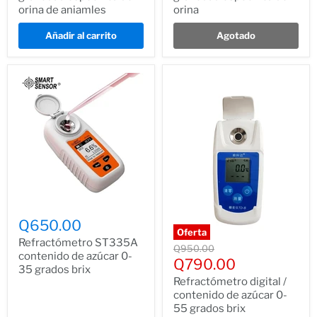
orina de aniamles
orina
Añadir al carrito
Agotado
Q650.00
Oferta
Refractómetro ST335A
Precio
Q950.00
contenido de azúcar 0-
normal
Precio
Q790.00
35 grados brix
actual
Refractómetro digital /
contenido de azúcar 0-
55 grados brix