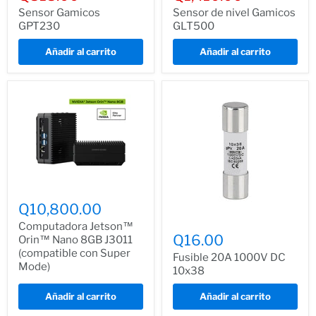
actual
actual
Sensor Gamicos
Sensor de nivel Gamicos
GPT230
GLT500
Añadir al carrito
Añadir al carrito
Q10,800.00
Computadora Jetson™
Q16.00
Orin™ Nano 8GB J3011
(compatible con Super
Fusible 20A 1000V DC
Mode)
10x38
Añadir al carrito
Añadir al carrito