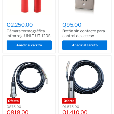
Q2,250.00
Q95.00
Cámara termográfica
Botón sin contacto para
infrarroja UNI-T UTi120S
control de acceso
Añadir al carrito
Añadir al carrito
Oferta
Oferta
Precio
Precio
Q875.00
Q1,575.00
normal
normal
Precio
Precio
Q818.00
Q1,410.00