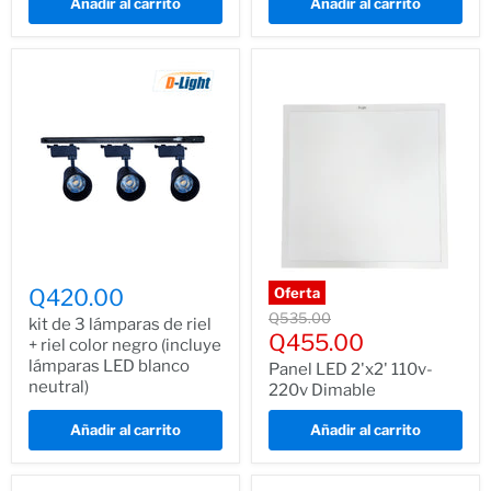
Añadir al carrito
Añadir al carrito
Q420.00
Oferta
Precio
Q535.00
kit de 3 lámparas de riel
normal
Precio
Q455.00
+ riel color negro (incluye
actual
lámparas LED blanco
Panel LED 2'x2' 110v-
neutral)
220v Dimable
Añadir al carrito
Añadir al carrito