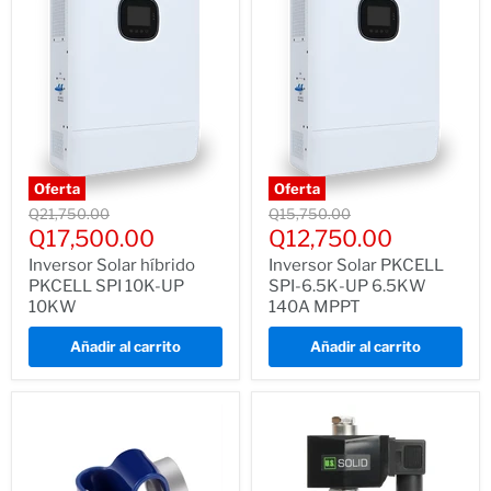
Oferta
Oferta
Precio
Precio
Q21,750.00
Q15,750.00
normal
normal
Precio
Precio
Q17,500.00
Q12,750.00
actual
actual
Inversor Solar híbrido
Inversor Solar PKCELL
PKCELL SPI 10K-UP
SPI‑6.5K‑UP 6.5KW
10KW
140A MPPT
Añadir al carrito
Añadir al carrito